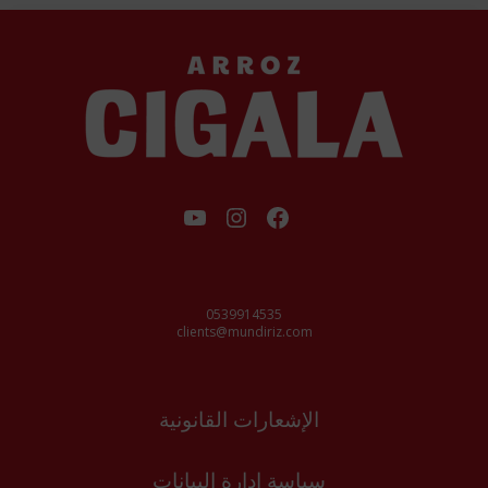
فيسبوك
إنستجرام
يوتيوب
0539914535
clients@mundiriz.com
الإشعارات القانونية
سياسة إدارة البيانات