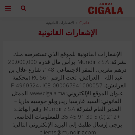
Cigala
»
الإشعارات القانونية
الإشعارات القانونية
الإشعارات القانونية للموقع الذي تستعرضه ملك
لشركة: Mundiriz S.A. برأس مال قدره 20,000,000
درهم مغربي، المقر الاجتماعي: 148، شارع علال بن
عبد الله – العرائش، تحت الرقم RC 561 (محكمة
العرائش)، IF: 4960324، ICE: 000067941000057.
عنوان الموقع الإلكتروني: www.cigala.ma. الممثل
القانوني: السيد غارسيا ريدرويلو خوسيه ماريا –
المدير العام لشركة Mundiriz S.A. رقم الهاتف:
+212 (0) 5 39 91 45 35. للمعلومات الخاصة،
يرجى إرسال طلبك إلى البريد الإلكتروني التالي:
clients@mundiriz.com