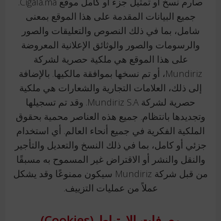
صارم نسخ أو تمثيل جزء أو كامل موقع Cigala.ma.
جميع البيانات المقدمة على هذا الموقع بمعنى
شامل، بما في ذلك النصوص والتعليقات والصور
والرسومات والصور والوثائق الإعلانية المعروضة
على هذا الموقع هي ملكية حصرية لشركة
Mundiriz، أو تم نسخها بموافقة مالكيها. بالإضافة
إلى ذلك، العلامات التجارية والشعارات هي ملكية
حصرية لشركة Mundiriz S.A. وقد تم تسجيلها
وتجديدها بانتظام. جميع هذه العناصر محمية بحقوق
الملكية الفكرية في جميع أنحاء العالم. أي استخدام
جزئي أو كامل، بما في ذلك النسخ والتعديل والتأجير
والنقل والنشر أو الاقتراض غير المسموح به مسبقًا
من قبل شركة Mundiriz سيكون ممنوعًا وقد يشكل
عملاً من عمليات التزييف.
معرفات الإرتباط (Cookies)