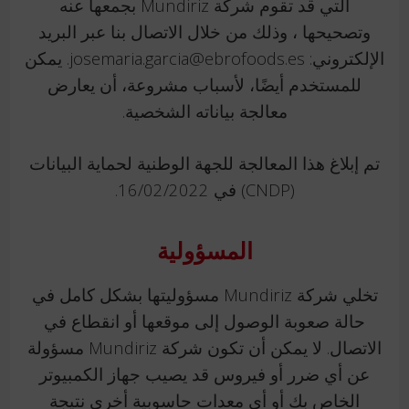
التي قد تقوم شركة Mundiriz بجمعها عنه
وتصحيحها ، وذلك من خلال الاتصال بنا عبر البريد
الإلكتروني: josemaria.garcia@ebrofoods.es. يمكن
للمستخدم أيضًا، لأسباب مشروعة، أن يعارض
معالجة بياناته الشخصية.
تم إبلاغ هذا المعالجة للجهة الوطنية لحماية البيانات
(CNDP) في 16/02/2022.
المسؤولية
تخلي شركة Mundiriz مسؤوليتها بشكل كامل في
حالة صعوبة الوصول إلى موقعها أو انقطاع في
الاتصال. لا يمكن أن تكون شركة Mundiriz مسؤولة
عن أي ضرر أو فيروس قد يصيب جهاز الكمبيوتر
الخاص بك أو أي معدات حاسوبية أخرى نتيجة