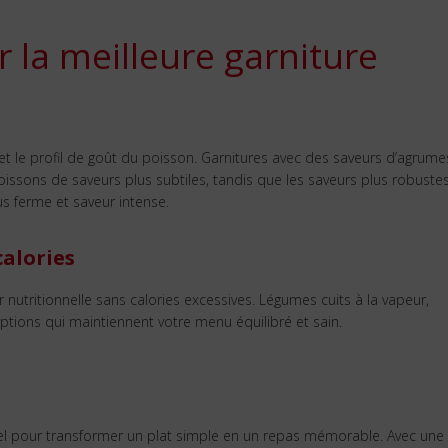
r la meilleure garniture
é et le profil de goût du poisson. Garnitures avec des saveurs d’agrume
ssons de saveurs plus subtiles, tandis que les saveurs plus robuste
us ferme et saveur intense.
calories
nutritionnelle sans calories excessives. Légumes cuits à la vapeur,
options qui maintiennent votre menu équilibré et sain.
el pour transformer un plat simple en un repas mémorable. Avec une