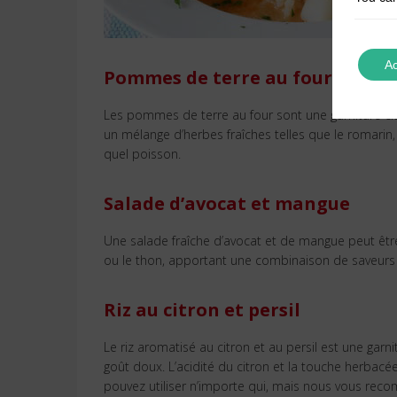
Ac
Pommes de terre au four avec d
Les pommes de terre au four sont une garniture cl
un mélange d’herbes fraîches telles que le romarin,
quel poisson.
Salade d’avocat et mangue
Une salade fraîche d’avocat et de mangue peut êt
ou le thon, apportant une combinaison de saveurs 
Riz au citron et persil
Le riz aromatisé au citron et au persil est une garn
goût doux. L’acidité du citron et la touche herbacée
pouvez utiliser n’importe qui, mais nous vous reco