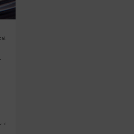
al,
s
sant