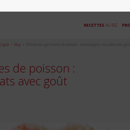
RECETTES
AU RIZ
PRO
Cigala
»
Blog
»
Délicieuses garnitures de poisson : accompagnez vos plats avec goû
es de poisson :
ats avec goût