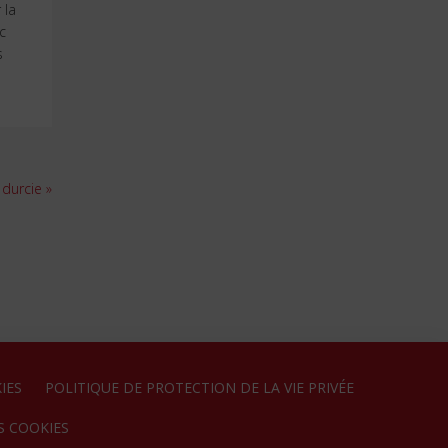
 la
c
s
 durcie »
IES
POLITIQUE DE PROTECTION DE LA VIE PRIVÉE
S COOKIES