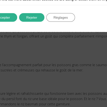
cepter
Rejeter
Réglages
es herbes fraîches
assique qui peut être préparée avec une touche différente en ajoutan
 le thym et l’origan, offrant un goût qui complète parfaitement n’impo
re l’accompagnement parfait pour les poissons gras comme le saum
sucrées et crémeuses qui rehausse le goût de la mer.
iture légère et rafraîchissante qui fonctionne bien avec les poissons au
 du persil font du riz une base idéale pour le poisson. Et le riz ? Vous
mmandons le riz basmati pour cette garniture.