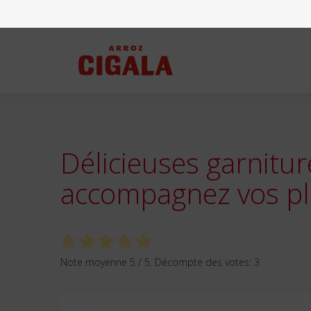
Délicieuses garnitur
accompagnez vos pl
Note moyenne
5
/ 5. Décompte des votes:
3