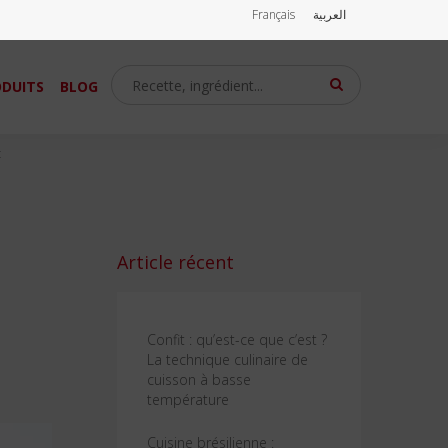
Français
العربية
DUITS
BLOG
t
Article récent
Confit : qu’est-ce que c’est ?
La technique culinaire de
cuisson à basse
température
Cuisine brésilienne :