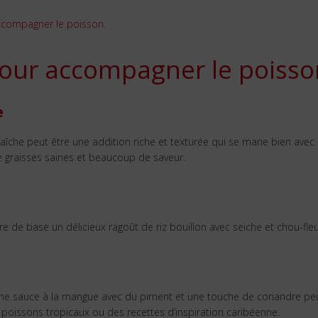
accompagner le poisson
.
pour accompagner le poisso
e
aîche peut être une addition riche et texturée qui se marie bien avec
e graisses saines et beaucoup de saveur.
ire de base un délicieux ragoût de riz bouillon avec seiche et chou-fleu
une sauce à la mangue avec du piment et une touche de coriandre pe
 poissons tropicaux ou des recettes d’inspiration caribéenne.