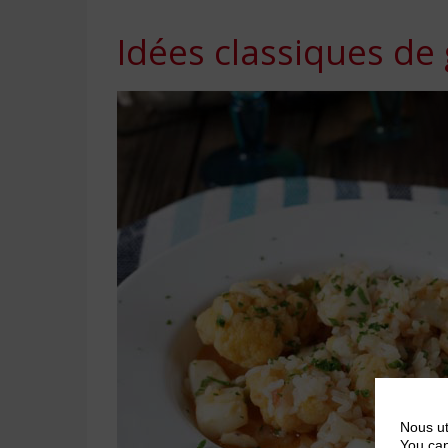
Idées classiques de
Nous ut
You can