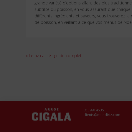
grande variété d’options allant des plus traditionn
subtilité du poisson, en vous assurant que chaque
différents ingrédients et saveurs, vous trouverez 
de poisson, en veillant à ce que vos menus de Noël
Navigation
« Le riz cassé : guide complet
de
l’article
0539914535
clients@mundiriz.com