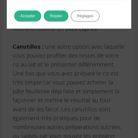
toute période de l’année et que vous
pouvez donner à vos invités dans le cadre
Accepter
Rejeter
Réglages
d’une fête ou profiter à la maison à tout
moment comme un petit caprice.
Canutillos :
une autre option avec laquelle
vous pouvez profiter des restes de votre
riz au lait et le présenter différemment.
Une fois que vous avez préparé le riz est
très simple car vous pouvez acheter la
pâte feuilletée déjà faite et simplement la
façonner et mettre le résultat au four
avant de les farcir. Les canutillos sont
également très pratiques pour de
nombreuses autres préparations sucrées
ou salées, car vous pouvez les préparer