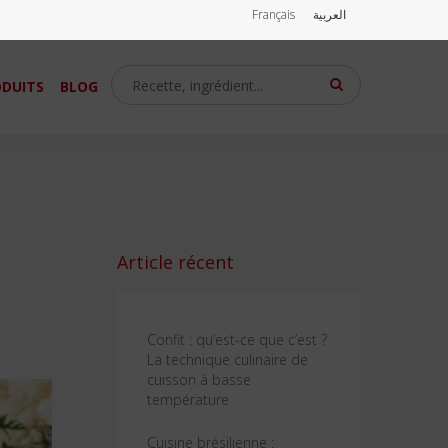
Français
العربية
DUITS
BLOG
Article récent
Confit : qu’est-ce que c’est ?
La technique culinaire de
cuisson à basse
température
Cuisine brésilienne :