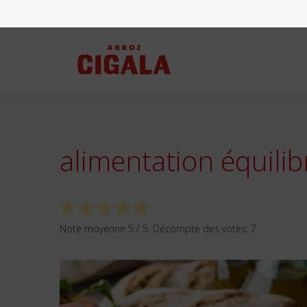
alimentation équilib
Note moyenne
5
/ 5. Décompte des votes:
7