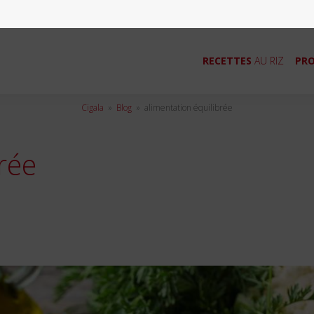
RECETTES
AU RIZ
PRO
Cigala
»
Blog
»
alimentation équilibrée
rée