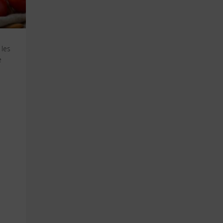
 les
e