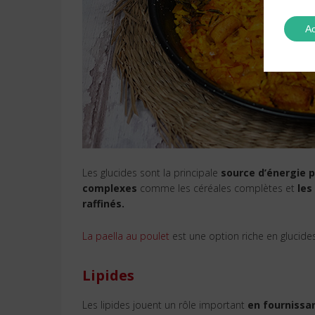
Ac
Les glucides sont la principale
source d’énergie p
complexes
comme les céréales complètes et
les
raffinés.
La paella au poulet
est une option riche en glucides
Lipides
Les lipides jouent un rôle important
en fournissan