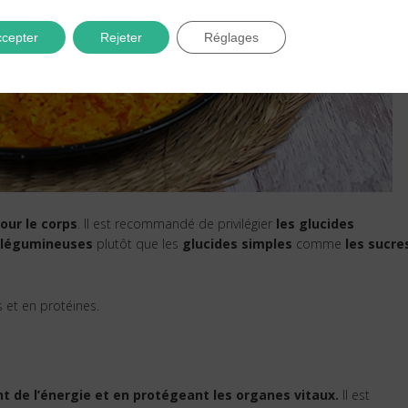
cepter
Rejeter
Réglages
our le corps
. Il est recommandé de privilégier
les glucides
 légumineuses
plutôt que les
glucides simples
comme
les sucre
 et en protéines.
t de l’énergie et en protégeant les organes vitaux.
Il est