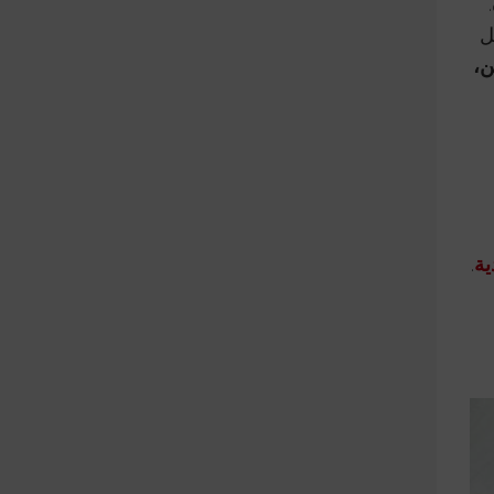
ل
ن،
ية
.