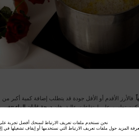
ً
. فالأرز الأقدم أو الأقل جودة قد يتطلب إضافة كمية أكبر من
ا كنتِ تطهين على ارتفاعات عالية، فإن
درجة غليان الماء تتغير
م
نحن نستخدم ملفات تعريف الارتباط لنمنحك أفضل تجربة على 
رفة المزيد حول ملفات تعريف الارتباط التي نستخدمها أو إيقاف تشغيلها في
ال
 تجاهله.
الماء الغني بالكالسيوم
قد يبطئ امتصاص الأرز ويطيل