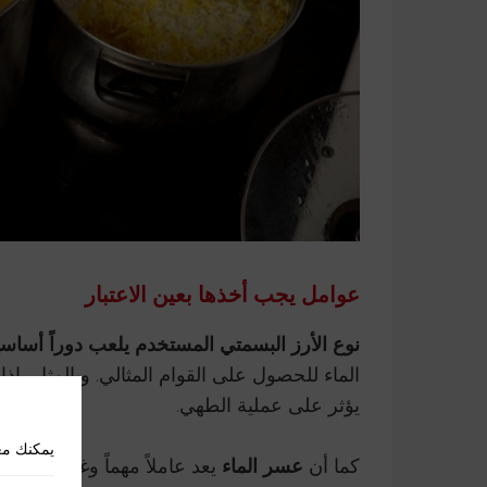
عوامل يجب أخذها بعين الاعتبار
نوع الأرز البسمتي المستخدم يلعب دوراً أساسيا
الماء للحصول على القوام المثالي. وبالمثل، إذ
يؤثر على عملية الطهي.
يمكنك مع
كما أن
عسر الماء
يعد عاملاً مهماً وغالباً ما يتم