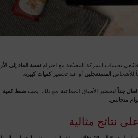
فاتّبعي تعليمات الشركة المصنّعة مع احترام
نسبة الماء إلى الأر
اً للأشخاص
المستعجلين
أو عند تحضير
كميات كبيرة
.
فعال جداً
لتحضير الأطباق الجماعية. مع ذلك، يجب
ضبط كمية
وام متجانس
.
ى نتائج مثالية
ة 5 إلى 10 دقائق
يساعد الحبوب على
امتصاص الرطو