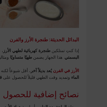
البدائل الحديثة: طنجرة الأرز والفرن
إذا كنتِ تمتلكين
طنجرة كهربائية لطهي الأرز
، 
البسمتي
. هذا الجهاز يضمن
طهيًا متساويًا
ومثالي
الأرز في الفرن
يُعد بديلاً آخر
، أقل شيوعاً لكنه
الماء
وتمديد وقت الطهي قليلاً للحصول على
ق
نصائح إضافية للحصول عل
مرحلة
الراحة بعد الطهي
أساسية.
ترك الأرز مغطى لمد