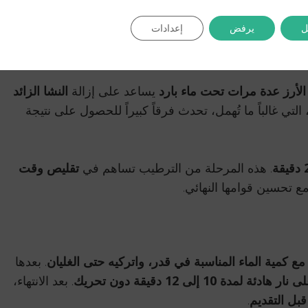
 الطهي
يضمنان لك حبوباً
منفصلة ولذيذة
عند التقديم.
ل
يرفض
إعدادات
متي بشكل مثالي
لأرز عدة مرات تحت ماء بارد
يساعد على إزالة
النشا الزائد
تي غالباً ما تُهمل، تحدث فرقاً كبيراً للحصول على نتيجة
. هذه المرحلة من الترطيب تساهم في
تقليص وقت
ع تحسين قوامها النهائي.
 كمية الماء المناسبة في قدر، واتركيه حتى الغليان
. بعدها
دئة لمدة 10 إلى 12 دقيقة دون تحريك
. بعد الانتهاء،
قبل التقديم
.