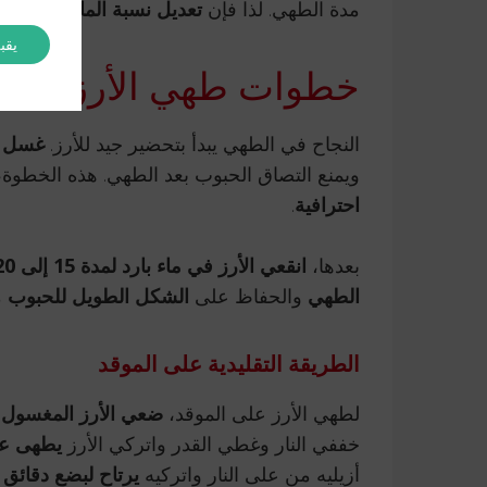
مدة الطهي. لذا فإن
تعديل نسبة الماء ومراقبة
يقب
خطوات طهي الأرز البس
النجاح في الطهي يبدأ بتحضير جيد للأرز.
غسل ا
ويمنع التصاق الحبوب بعد الطهي. هذه الخطوة، ال
احترافية
.
بعدها،
انقعي الأرز في ماء بارد لمدة 15 إلى 20 دقيقة
الطهي
والحفاظ على
الشكل الطويل للحبوب
م
الطريقة التقليدية على الموقد
لطهي الأرز على الموقد،
ضعي الأرز المغسول مع
خففي النار وغطي القدر واتركي الأرز
يطهى على نار ها
أزيليه من على النار واتركيه
يرتاح لبضع دقائق 