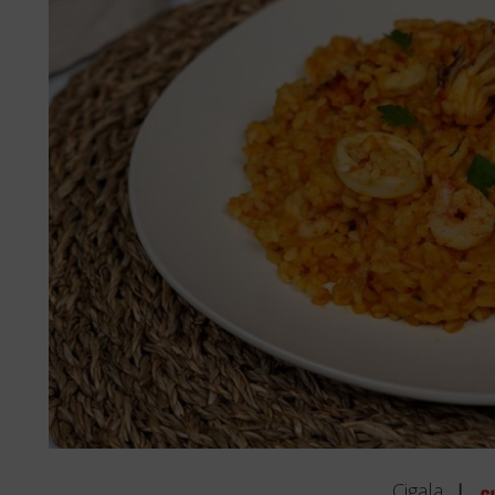
ل
Cigala