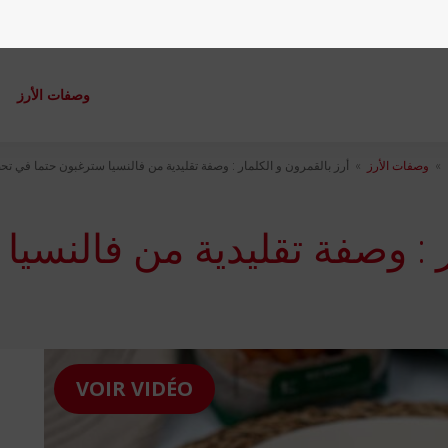
وصفات الأرز
م
»
وصفات الأرز
»
أرز بالقمرون و الكلمار : وصفة تقليدية من فالنسيا سترغبون حتما في تح
ر : وصفة تقليدية من فالنسي
VOIR VIDÉO