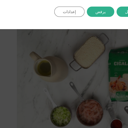
قشور، التوابل والأعشاب). ثم ننقع
الزعفران
في
ل
يرفض
إعدادات
 كل شيء مسبقًا يضمن لكم تجربة طهي سلسة.