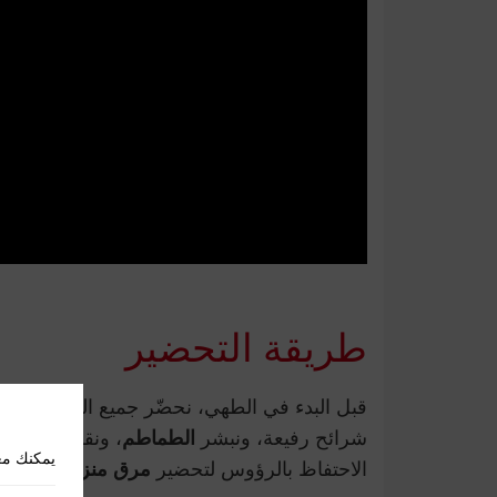
طريقة التحضير
قبل البدء في الطهي، نحضّر جميع المكونات مسب
شرائح رفيعة، ونبشر
الطماطم
، ونقطّع
الحبار
إ
يمكنك مع
الاحتفاظ بالرؤوس لتحضير
مرق منزلي غني بال