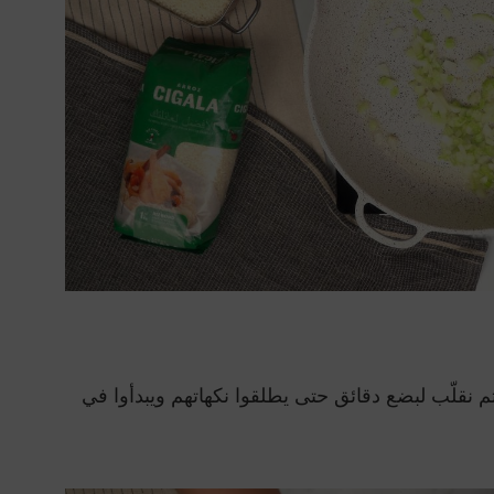
 نقلّب لبضع دقائق حتى يطلقوا نكهاتهم ويبدأوا في