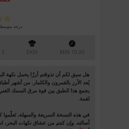
درجه متوسط
2 PERSONAS
EASY
10-20 MIN
هل سبق لكم أن تذوقتم أرزًا يحمل نكهة الب
يُعد
الأرز بالقمرون والكلمار.
من أشهر أطبا
يجمع هذا الطبق بين
قوة مرق السمك الغني
لقمة.
في هذه
النسخة السريعة والسهلة
، تَعلّمو
أصالته. وإن كنتم من عشاق نكهات البحر،
اس