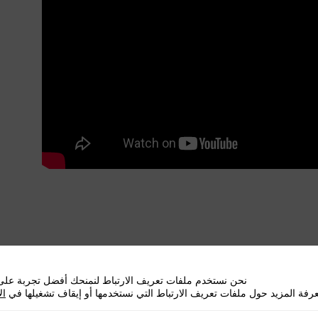
قًا. نقطّع الجزء الأبيض من
البصل الأخضر
إلى
لى شرائح دائرية، مع تنظيف و تقضير القمرون مع
نحن نستخدم ملفات تعريف الارتباط لنمنحك أفضل تجربة على 
رفة المزيد حول ملفات تعريف الارتباط التي نستخدمها أو إيقاف تشغيلها في
ال
نكهة
.