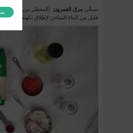
نسخّن
مرق القمرون
(المحضّر من الرؤوس، ال
يقب
قليل من الماء الساخن لإطلاق نكهته. تحضير