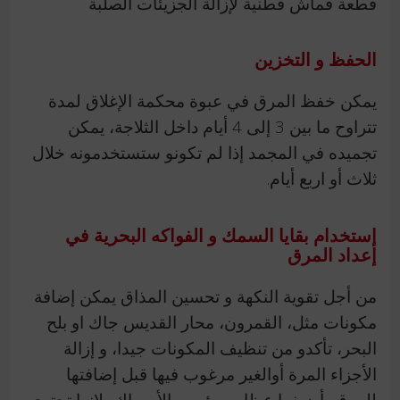
قطعة قماش قطنية لإزالة الجزيئات الصلبة
الحفظ و التخزين
يمكن خفظ المرق في عبوة محكمة الإغلاق لمدة
تتراوح ما بين 3 إلى 4 أيام داخل الثلاجة، يمكن
تجميده في المجمد إذا لم تكونو ستستخدمونه خلال
ثلاث أو اربع أيام.
إستخدام بقايا السمك و الفواكه البحرية في
إعداد المرق
من أجل تقوية النكهة و تحسين المذاق يمكن إضافة
مكونات مثل، القمرون، محار القديس جاك او بلح
البحر، تأكدو من تنظيف المكونات جيدا، و إزالة
الأجزاء المرة أوالغير مرغوب فيها قبل إضافتها
للمرق، أضيفوا عظام ورؤوس الأسماك، لانها تحتوي