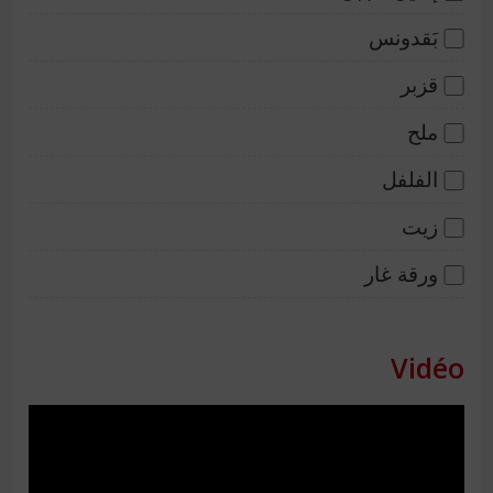
بَقدونس
قزبر
ملح
الفلفل
زيت
ورقة غار
Vidéo