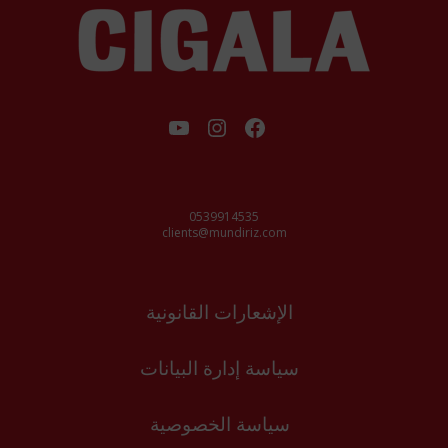
فيسبوك
إنستجرام
يوتيوب
0539914535
clients@mundiriz.com
الإشعارات القانونية
سياسة إدارة البيانات
سياسة الخصوصية