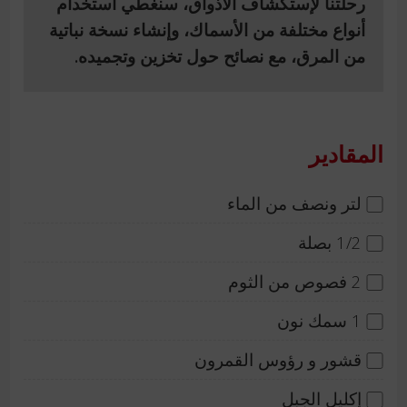
رحلتنا لإستكشاف الأذواق، سنغطي استخدام
أنواع مختلفة من الأسماك، وإنشاء نسخة نباتية
من المرق، مع نصائح حول تخزين وتجميده.
المقادير
لتر ونصف من الماء
1/2 بصلة
2 فصوص من الثوم
1 سمك نون
قشور و رؤوس القمرون
إكليل الجبل