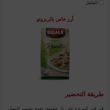
الفلفل
أرز خاص بالريزوتو
طريقة التحضير
في قدر كبيرة و على نار خفيفة، نقوم بتحمير البصل