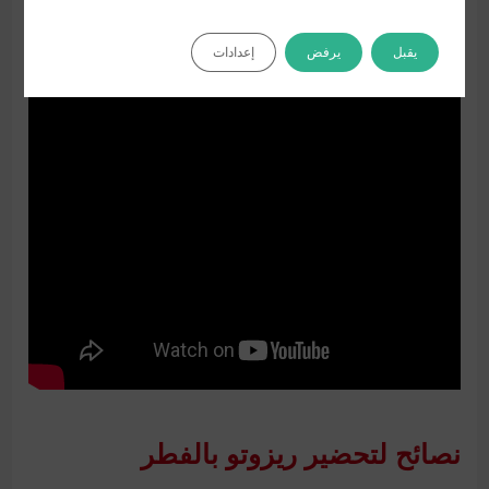
يقبل
يرفض
إعدادات
نصائح لتحضير ريزوتو بالفطر