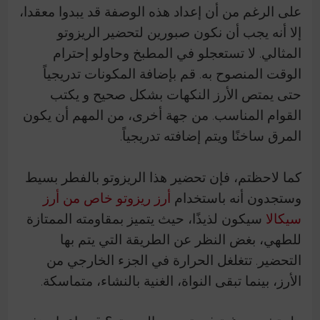
على الرغم من أن إعداد هذه الوصفة قد يبدوا معقدا،
إلا أنه يجب أن نكون صبورين لتحضير الريزوتو
المثالي. لا تستعجلو في المطبخ وحاولو إحترام
الوقت المنصوح به. قم بإضافة المكونات تدريجياً
حتى يمتص الأرز النكهات بشكل صحيح و يكتب
القوام المناسب. من جهة أخرى، من المهم أن يكون
المرق ساخنًا ويتم إضافته تدريجياً.
كما لاحظتم، فإن تحضير هذا الريزوتو بالفطر بسيط
وستجدون أنه باستخدام
أرز ريزوتو خاص من أرز
سيكالا
سيكون لذيذًا، حيث يتميز بمقاومته الممتازة
للطهي، بغض النظر عن الطريقة التي يتم بها
التحضير. تتغلغل الحرارة في الجزء الخارجي من
الأرز، بينما تبقى النواة، الغنية بالنشاء، متماسكة.