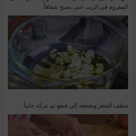
المفروم في الزيت حتى يصبح شفافاً.
ننظف الفطر ونقطعه إلى قطع ثم نتركه جانباً.