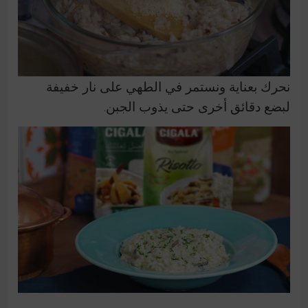
نحرك بعناية ونستمر في الطهي على نار خفيفة
لبضع دقائق أخرى حتى يذوب الجبن.