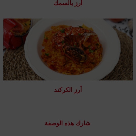
أرز بالسمك
أرز الكركند
شارك هذه الوصفة