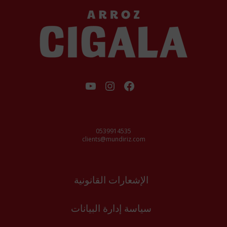
فيسبوك
إنستجرام
يوتيوب
0539914535
clients@mundiriz.com
الإشعارات القانونية
سياسة إدارة البيانات