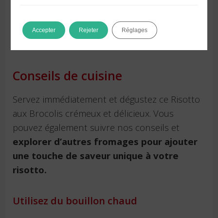
Accepter
Rejeter
Réglages
Conseils de cuisine
Servez immédiatement et dégustez ce Risotto
aux Brocolis crémeux et délicieux. Vous
pouvez également suivre nos conseils et
explorer d’autres fromages pour ajouter
une touche de saveur unique à votre
risotto.
Utilisez du bouillon chaud