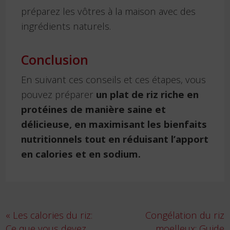
préparez les vôtres à la maison avec des
ingrédients naturels.
Conclusion
En suivant ces conseils et ces étapes, vous
pouvez préparer
un plat de riz riche en
protéines de manière saine et
délicieuse, en maximisant les bienfaits
nutritionnels tout en réduisant l’apport
en calories et en sodium.
Navigation
« Les calories du riz:
Congélation du riz
de
Ce que vous devez
moelleux: Guide