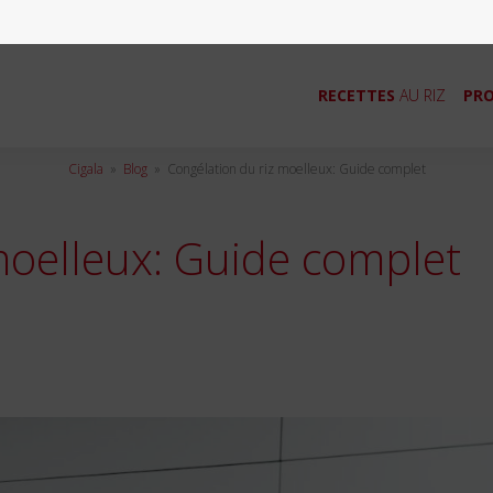
RECETTES
AU RIZ
PRO
Cigala
»
Blog
»
Congélation du riz moelleux: Guide complet
moelleux: Guide complet