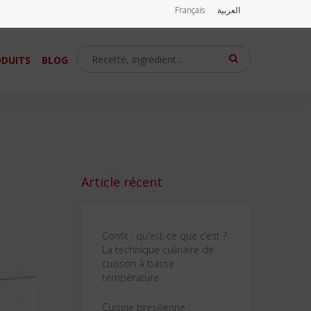
Français
العربية
DUITS
BLOG
Article récent
Confit : qu’est-ce que c’est ?
La technique culinaire de
cuisson à basse
température
Cuisine brésilienne :