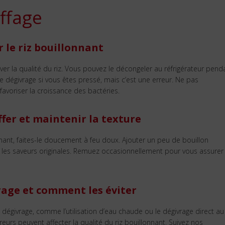
ffage
 le riz bouillonnant
er la qualité du riz. Vous pouvez le décongeler au réfrigérateur pend
 dégivrage si vous êtes pressé, mais c’est une erreur. Ne pas
avoriser la croissance des bactéries.
er et maintenir la texture
nnant, faites-le doucement à feu doux. Ajouter un peu de bouillon
t les saveurs originales. Remuez occasionnellement pour vous assurer
rage et comment les éviter
dégivrage, comme l’utilisation d’eau chaude ou le dégivrage direct au
urs peuvent affecter la qualité du riz bouillonnant. Suivez nos