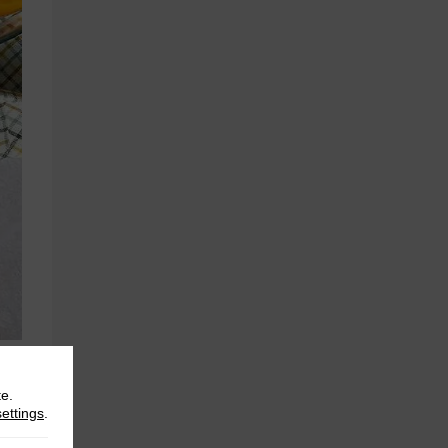
te.
settings
.