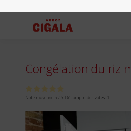
Congélation du riz 
Note moyenne
5
/ 5. Décompte des votes:
1