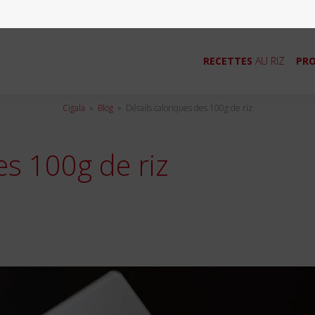
RECETTES
AU RIZ
PRO
Cigala
»
Blog
»
Détails caloriques des 100g de riz
es 100g de riz