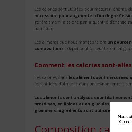
Les calories sont utilisées pour mesurer l’énergie d
nécessaire pour augmenter d’un degré Celsi
généralement la calorie par la quantité d’énergie 
nourriture.
Les aliments que nous mangeons ont
un pourcent
composition
et dépendent de leur teneur en glucid
Comment les calories sont-elle
Les calories dans
les aliments sont mesurées à l
échantillons d’aliments dans un environnement her
Les aliments sont analysés quantitativement 
protéines, en lipides et en glucides,
lorsque l’o
gramme d’ingrédients sont utilisées pour calcu
Nous ut
You can
Composition caloriq