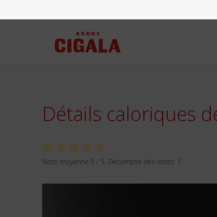
Détails caloriques d
Note moyenne
5
/ 5. Décompte des votes:
1