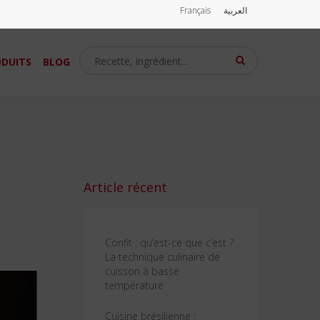
Français
العربية
DUITS
BLOG
Article récent
Confit : qu’est-ce que c’est ?
La technique culinaire de
cuisson à basse
température
Cuisine brésilienne :