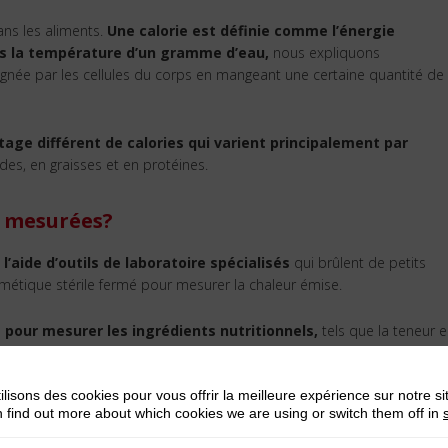
ans les aliments.
Une calorie est définie comme l’énergie
us la température d’un gramme d’eau,
nous expliquons
gagnée par les cellules du corps en mangeant une certaine quantité de
age différent de calories qui varient principalement par
es, en graisses et en protéines.
s mesurées?
’aide d’outils de laboratoire spécialisés
qui brûlent de petits
métique stérile fermé pour mesurer la chaleur émise.
pour mesurer les ingrédients nutritionnels,
tels que la teneur 
n connaît la quantité de ces substances, les valeurs connues de
chaq
ler les calories totales.
ilisons des cookies pour vous offrir la meilleure expérience sur notre si
 find out more about which cookies we are using or switch them off in
ue des 100g de riz