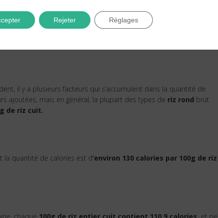
t on estime qu’il y a plus de 40 000 variétés de riz différentes cultiv
cepter
Rejeter
Réglages
s ratios caloriques peuvent varier entre les espèces et les
s différences ne sont pas très grandes.
, il y a plusieurs facteurs qui s’accumulent dans la quantité de
urs ajoutées, mais en général, la plupart des types de
riz rond
brut
 de riz cuit.
et la quantité de calories est d
’environ 130 calories par 100g de riz
saine, chaque
100g de riz entier cuit contient 110,9 calories,
et pe