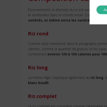
Étonnamment, la diversité du riz est assez énorme, e
Ac
et améliorées dans le monde entier. Cependant,
le
variétés, et même entre les variétés, mais le
Riz rond
Comme déjà mentionné dans le paragraphe précédent
calories, comme la quantité de graisse, et les save
contiennent
environ 130 à 150 calories pour 100g
Riz long
La même règle s’applique également au
riz long
, 
blanc bouilli.
Riz complet
Le riz complet est considéré comme l’alternative 