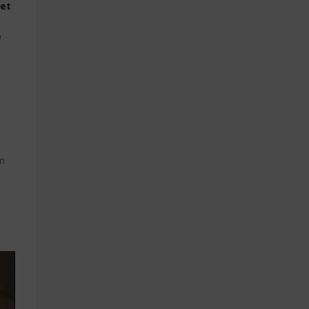
 et
e
n