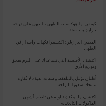
كونفي: ما هو؟ تقنية الطهي بالطهي على درجة
حرارة منخفضة
المطبخ البرازيلي: اكتشفوا نكهات وأسرار فن
الطهي
اكتشف الأطعمة التي تساعدك على النوم بعمق
وتوديع الأرق
أطباق تؤكل بالملعقة: وصفات لذيذة لا تُقاوم
تمنحك شعورًا بالراحة
اكتشف ما يمكنك تناوله في تايلاند: أشهى
المأكولات التايلاندية