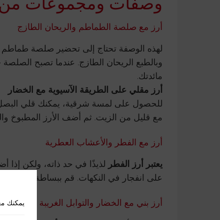
وصفات ومجموعات من أ
أرز مع صلصة الطماطم والريحان الطازج
لهذه الوصفة تحتاج إلى تحضير صلصة طماطم طب
وبالطبع الريحان الطازج. عندما تصبح الصلصة جا
مائدتك.
أرز مقلي على الطريقة الآسيوية مع الخضار
للحصول على لمسة شرقية، يمكنك قلي البصل و
مع قليل من الزيت. ثم أضف الأرز المطبوخ والق
أرز مع الفطر والأعشاب العطرية
يعتبر أرز الفطر
لذيذًا في حد ذاته، ولكن إذا 
على انفجار في النكهات. قم ببساطة بقلي فطر 
أرز بني مع الخضار والتوابل الغريبة
يمكنك مع