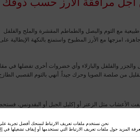
جل مرافقة الأرز حسب ذوقك
يعية مع الثوم والبصل والطماطم المقشرة والملح والفلفل
هزة، امزجها مع الأرز المطبوخ واستمتع بالنكهة الإيطالية على
الجزر والفلفل والبازلاء وأي خضروات أخرى تفضلها في مقلا
ليل من صلصة الصويا وحرك جيداً. أنهي بالثوم القصبي الطازج
أضفت الأعشاب مثل الزعتر أو إكليل الجبل أو البقدونس، فستح
الثوم، ثم أضف الأرز والأعشاب، واترك النكهات تمتزج.
نحن نستخدم ملفات تعريف الارتباط لنمنحك أفضل تجربة على 
رفة المزيد حول ملفات تعريف الارتباط التي نستخدمها أو إيقاف تشغيلها في
ال