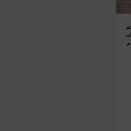
حم
ة،
م.