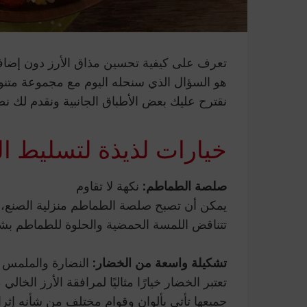
تعرف على كيفية تحسين مذاق الأرز دون إضافة
هو السؤال الذي سنحله اليوم مع مجموعة متن
نقترح عليك بعض الأطباق الجانبية ونقدم لك نص
خيارات لذيذة لتسليط ا
صلصة الطماطم:
نكهة لا تقاوم
يمكن أن تصبح صلصة الطماطم منزلية الصنع، مع ا
تتناقض اللمسة الحمضية والحلوة للطماطم بشكل
تشكيلة واسعة من الخضار:
النضارة والملمس
تعتبر الخضار خيارًا مثاليًا لمرافقة الأرز الخال
جميعها تأتي بألوان وقوام مختلف من شأنه إثراء