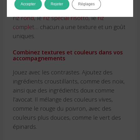
Accepter
Rejeter
Réglages
Tous les riz ne sont pas égaux. Essayez le
riz rond
, le
riz spécial risotto
, le
riz
complet
… chacun a une texture et un goût
uniques.
Combinez textures et couleurs dans vos
accompagnements
Jouez avec les contrastes. Ajoutez des
ingrédients croustillants, comme des noix,
ainsi que des ingrédients doux comme
l’avocat. Il mélange des couleurs vives,
comme le rouge du poivron, avec des
couleurs plus douces, comme le vert des
épinards.