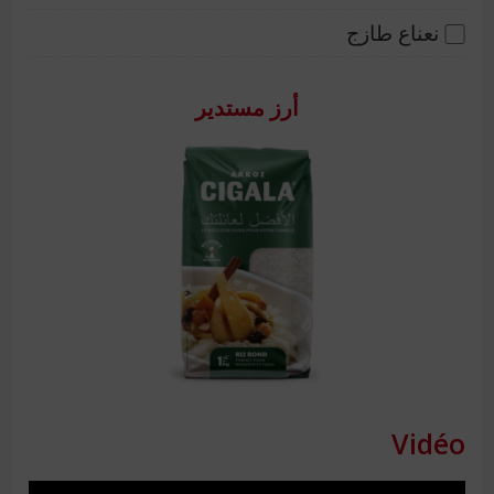
نعناع طازج
أرز مستدير
Vidéo