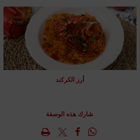
أرز الكركند
شارك هذه الوصفة