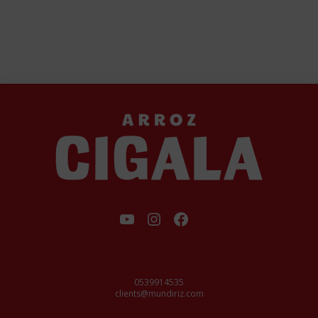
فيسبوك
إنستجرام
يوتيوب
0539914535
clients@mundiriz.com