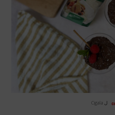
ل
Cigala