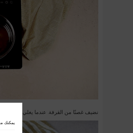
نضيف غصنًا من القرفة. عندما يغلي، نضيف الأرز ونت
يمكنك مع