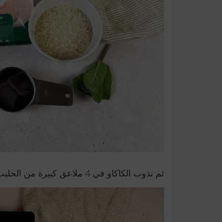
ثم نذوب الكاكاو في 4 ملاعق كبيرة من الحليب في قدر. نضف الحليب المتبقي ونقلب.