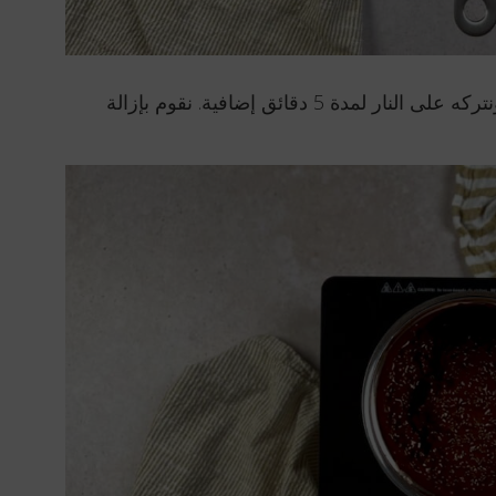
بينما نستمر في التحريك، نضيف السكر البني ونتركه على النار لمدة 5 دقائق إضافية. نقوم بإزالة