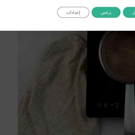
ل
يرفض
إعدادات