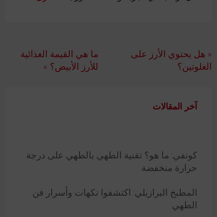
تصفّح
« هل يحتوي الأرز على
ما هي القيمة الغذائية
المقالات
الغلوتين؟
للأرز الأبيض؟ »
آخر المقالات
كونفي: ما هو؟ تقنية الطهي بالطهي على درجة
حرارة منخفضة
المطبخ البرازيلي: اكتشفوا نكهات وأسرار فن
الطهي