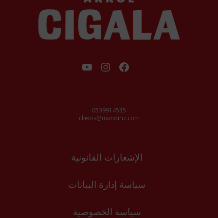
فيسبوك
إنستجرام
يوتيوب
0539914535
clients@mundiriz.com
الإشعارات القانونية
سياسة إدارة البيانات
سياسة الخصوصية