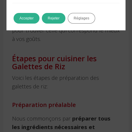
personnelles. Les galettes de riz sont très
polyvalentes, donc n’hésitez pas à
Accepter
Rejeter
Réglages
expérimenter avec différentes variantes
pour trouver celle qui correspond le mieux
à vos goûts.
Étapes pour cuisiner les
Galettes de Riz
Voici les étapes de préparation des
galettes de riz:
Préparation préalable
Nous commonçons par
préparer tous
les ingrédients nécessaires et