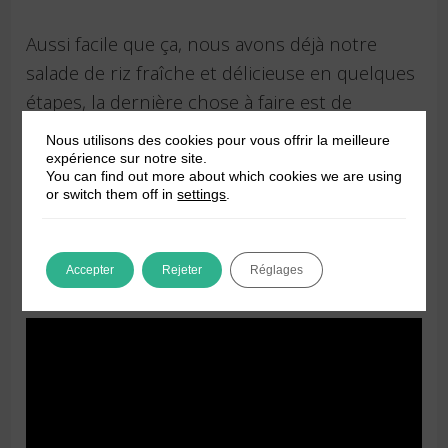
Aussi facile que ça, nous avons déjà notre
salade de riz fraîche et délicieuse en quelques
étapes, la dernière chose à faire est de
profiter de cette belle et délicieuse salade
Nous utilisons des cookies pour vous offrir la meilleure
fraîche!
expérience sur notre site.
You can find out more about which cookies we are using
or switch them off in
settings
.
Vidéo de la recette Salade de riz au thon
Accepter
Rejeter
Réglages
et à l’avocat