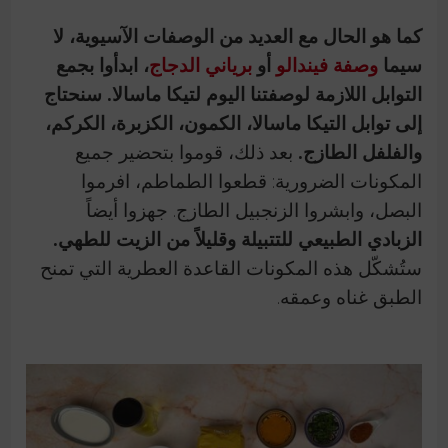
كما هو الحال مع العديد من الوصفات الآسيوية، لا
سيما
وصفة فيندالو
أو
برياني الدجاج
، ابدأوا بجمع
التوابل اللازمة لوصفتنا اليوم لتيكا ماسالا. سنحتاج
إلى توابل التيكا ماسالا، الكمون، الكزبرة، الكركم،
والفلفل الطازج.
بعد ذلك، قوموا بتحضير جميع
المكونات الضرورية: قطعوا الطماطم، افرموا
البصل، وابشروا الزنجبيل الطازج. جهزوا أيضاً
الزبادي الطبيعي للتتبيلة وقليلاً من الزيت للطهي.
ستُشكّل هذه المكونات القاعدة العطرية التي تمنح
الطبق غناه وعمقه.