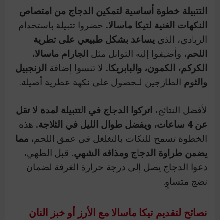
التتبيلة خطوة أساسية لتمكين الدجاج من امتصاص
النكهات الغنية لتيكا ماسالا.
حضروا تتبيلة باستخدام
الزبادي، الذي
يساعد بشكل طبيعي على تطرية
اللحم،
وأضيفوا إليه التوابل مثل
الجارام ماسالا،
الكركم، الكمون، والبابريكا.
لا تنسوا إضافة
الزنجبيل
والثوم
الطازجين للحصول على نكهة عطرية أصيلة.
لأفضل النتائج،
اتركوا الدجاج في التتبيلة لمدة لا تقل
عن 4 ساعات، ويفضل طوال الليل في الثلاجة.
هذه
الخطوة تسمح للنكات بالتغلغل في عمق اللحم،
مما
يضمن طراوة الدجاج ومذاقه الشهي.
قبل الطهي،
دعوا الدجاج يصل إلى درجة حرارة الغرفة لضمان
نضج متساوٍ.
نصائح لتقديم تيكا ماسالا مع الأرز أو خبز النان