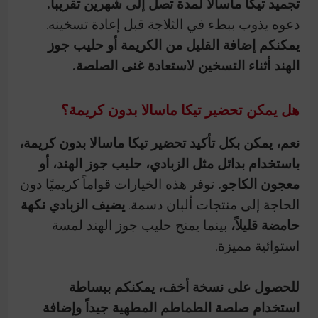
تجميد تيكا ماسالا لمدة تصل إلى شهرين تقريباً.
دعوه يذوب ببطء في الثلاجة قبل إعادة تسخينه.
يمكنكم إضافة القليل من الكريمة أو حليب جوز
الهند أثناء التسخين لاستعادة غنى الصلصة.
هل يمكن تحضير تيكا ماسالا بدون كريمة؟
نعم، يمكن بكل تأكيد تحضير تيكا ماسالا بدون كريمة،
باستخدام بدائل مثل الزبادي، حليب جوز الهند، أو
معجون الكاجو.
توفر هذه الخيارات قواماً كريميًا دون
الحاجة إلى منتجات ألبان دسمة.
يضيف الزبادي نكهة
حامضة قليلاً،
بينما يمنح حليب جوز الهند لمسة
استوائية مميزة.
للحصول على نسخة أخف، يمكنكم ببساطة
استخدام صلصة الطماطم المطهية جيداً وإضافة