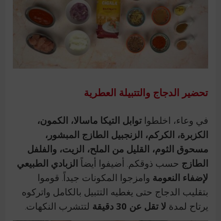
تحضير الدجاج والتتبيلة العطرية
في وعاء، اخلطوا
توابل التيكا ماسالا، الكمون،
الكزبرة، الكركم، الزنجبيل الطازج المبشور،
مسحوق الثوم، القليل من الملح، الزيت، والفلفل
الطازج
حسب ذوقكم. أضيفوا أيضاً
الزبادي الطبيعي
لإضفاء النعومة
وامزجوا المكونات جيداً. قوموا
بتقليب الدجاج حتى يغطيه التتبيل بالكامل واتركوه
يرتاح لمدة
لا تقل عن 30 دقيقة
لتتشرب النكهات.