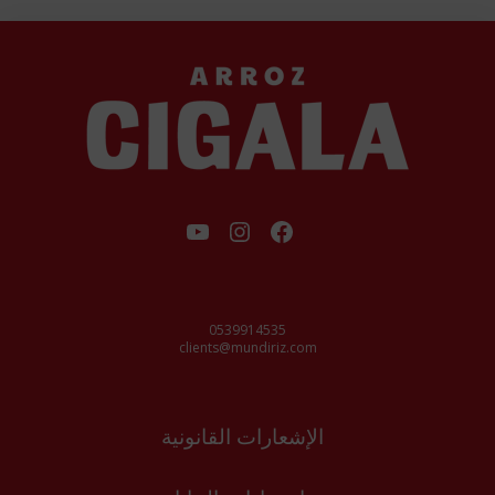
فيسبوك
إنستجرام
يوتيوب
0539914535
clients@mundiriz.com
الإشعارات القانونية