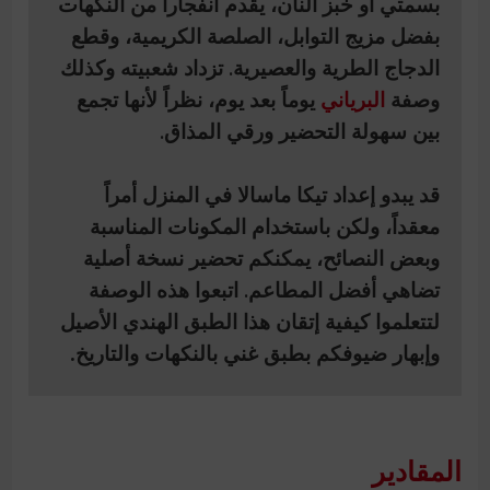
بسمتي أو خبز النان
، يقدم انفجاراً من النكهات
بفضل
مزيج التوابل، الصلصة الكريمية، وقطع
الدجاج الطرية والعصيرية
. تزداد شعبيته وكذلك
وصفة
البرياني
يوماً بعد يوم، نظراً لأنها تجمع
بين سهولة التحضير ورقي المذاق.
قد يبدو إعداد
تيكا ماسالا
في المنزل أمراً
معقداً، ولكن
باستخدام المكونات المناسبة
وبعض النصائح، يمكنكم تحضير نسخة أصلية
تضاهي أفضل المطاعم.
اتبعوا هذه الوصفة
لتتعلموا كيفية إتقان هذا الطبق الهندي الأصيل
وإبهار ضيوفكم بطبق غني بالنكهات والتاريخ.
المقادير