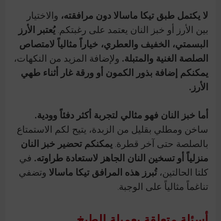
لا يكتمل طبق تيكا ماسالا دون مرافقته،
والاختيار
بين الأرز أو خبز النان يعتمد على رغبتكم.
يُعتبر الأرز
البسمتي، الخفيف والعطري، خياراً مثالياً لامتصاص
الصلصة الغنية والمتبلة.
ولإضافة المزيد من النكهات،
يمكنكم إضافة بذور الكمون أو ورقة غار أثناء طهي
الأرز.
أما خبز النان فهو مثالي لتجربة أكثر دفئاً وودية.
ساخن ومطلي بقليل من الزبدة، يتيح لكم الاستمتاع
بالصلصة حتى آخر قطرة.
يمكنكم تحضير خبز النان
منزلياً أو تسخين النان الجاهز لاستعادة طراوته.
في
كلتا الحالتين،
تُبرز هذه المرافق تيكا ماسالا
وتضفي
تناغماً مثالياً على الوجبة.
أسئلة متعلقة بعميلة الطبخ