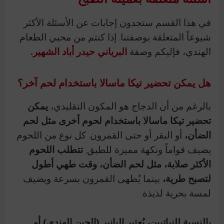
في هذا القسم ستجدون إجابات عن الأسئلة الأكثر
شيوعاً المتعلقة بوصفتنا. إذا كنتم من محبي الطعام
الهندي، فإليكم وصفة
البرياني حيدر أباد الشهير.
هل يمكن تحضير تيكا ماسالا باستخدام لحم آخر؟
بالرغم من أن الدجاج هو المكون التقليدي،
يمكن
تحضير تيكا ماسالا باستخدام لحوم أخرى مثل لحم
الضأن،
أو البقر أو حتى القمرون. كل نوع من اللحوم
يضيف قواماً ونكهة مميزة للطبق.
تتطلب اللحوم
الأكثر صلابة، مثل لحم الضأن، وقت طهي أطول
لتصبح طرية،
بينما يُطهى القمرون بسرعة ويضيف
لمسة بحرية لذيذة.
بالنسبة للنباتيين، يُعتبر البانير (الجبن الهندي) أو