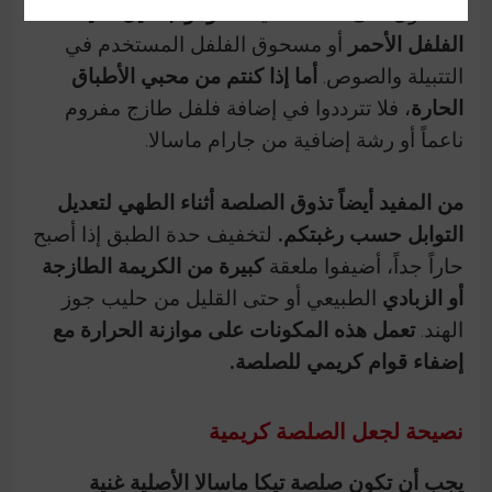
للحصول على نسخة خفيفة،
قوموا بتقليل كمية
الفلفل الأحمر
أو مسحوق الفلفل المستخدم في
التتبيلة والصوص.
أما إذا كنتم من محبي الأطباق
الحارة
، فلا تترددوا في إضافة فلفل طازج مفروم
ناعماً أو رشة إضافية من جارام ماسالا.
من المفيد أيضاً تذوق الصلصة أثناء الطهي لتعديل
التوابل حسب رغبتكم.
لتخفيف حدة الطبق إذا أصبح
حاراً جداً، أضيفوا ملعقة
كبيرة من الكريمة الطازجة
أو الزبادي
الطبيعي أو حتى القليل من حليب جوز
الهند.
تعمل هذه المكونات على موازنة الحرارة مع
إضفاء قوام كريمي للصلصة.
نصيحة لجعل الصلصة كريمية
يجب أن تكون صلصة تيكا ماسالا الأصلية غنية