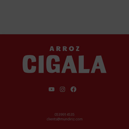
فيسبوك
إنستجرام
يوتيوب
0539914535
clients@mundiriz.com