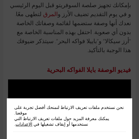
بإمكانك تجهيز صلصة السوفريتو قبل اليوم الرئيسي
و في يوم التقديم تضيف الأرز و
المرق
لتطهى معًا.
نعدك أنها وصفة ستضمها لقائمة وصفاتك الخاصة
بدون أي صعوبة. احتفل بهذه المناسبة الخاصة مع
“أرز سيكالا” و”باييلا فواكه البحر”. سيتذكر ضيوفك
هذا الوجبة بالتأكيد.
فيديو الوصفة بايلا الفواكه البحرية
نحن نستخدم ملفات تعريف الارتباط لنمنحك أفضل تجربة على
موقعنا.
يمكنك معرفة المزيد حول ملفات تعريف الارتباط التي
نستخدمها أو إيقاف تشغيلها في
الإعدادات
.