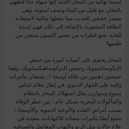
لمسة نهائية من المحار اللذيذ. إنها سهلة جدًا للطهي
بالبخار، مع قليل من الماء ونصف ليمونة، وهي
مصدر حقيقي للحديد، مما يجعلها مثالية لاستعادة
الطاقة المفقودة. بالإضافة إلى ذلك، فهي لذيذة
للغاية. بضع قطرات من عصير الليمون ستعزز من
طعمها!
المحار يحتوي على كميات كبيرة من حمض
الايكوسابنتينويك وحمض الدوكوساهيكسانويك، وهما
حمضين دهنيين من عائلة أوميجا 3، يتمتعان بتأثيرات
واقية على الجهاز الدموي. في إطار نظام غذائي
متنوع ومتوازن، يقلل استهلاك المحار بانتظام –
والمأكولات البحرية بشكل عام – من خطر الوفاة
بسبب أمراض القلب والأوعية الدموية. والأوميجا 3
تتمتع أيضًا بتأثيرات مضادة للالتهابات، مفيدة في
علاج حالات مثل الربو والتهاب المفاصل والصدفية