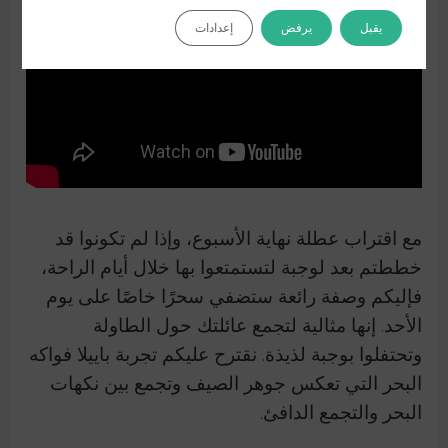
يقبل
يرفض
إعدادات
مع اقتراب عطلة نهاية الأسبوع، وإذا لم تكونوا قد
خططتم بعد لوجبة لتستمتعوا بها خلال أيام الراحة،
فإليكم وصفة رائعة ستضفي سحرًا خاصًا على يوم
الأحد. إنها مثالية لتجمع عائلتك حول الطاولة
وتحتفلوا بوجبة لذيذة. نقترح عليكم تجربة باييلا فواكه
البحر التي تعكس جوهر الصيف وتجمع بين نكهات
البحر والتجمع الدافئ.