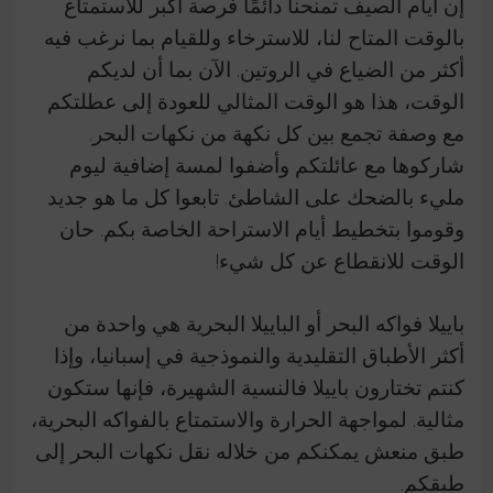
إن أيام الصيف تمنحنا دائمًا فرصة أكبر للاستمتاع
بالوقت المتاح لنا، للاسترخاء وللقيام بما نرغب فيه
أكثر من الضياع في الروتين. الآن بما أن لديكم
الوقت، هذا هو الوقت المثالي للعودة إلى عطلتكم
مع وصفة تجمع بين كل نكهة من نكهات البحر.
شاركوها مع عائلتكم وأضفوا لمسة إضافية ليوم
مليء بالضحك على الشاطئ. تابعوا كل ما هو جديد
وقوموا بتخطيط أيام الاستراحة الخاصة بكم. حان
الوقت للانقطاع عن كل شيء!
باييلا فواكه البحر أو الباييلا البحرية هي واحدة من
أكثر الأطباق التقليدية والنموذجية في إسبانيا، وإذا
كنتم تختارون باييلا فالنسية الشهيرة، فإنها ستكون
مثالية. لمواجهة الحرارة والاستمتاع بالفواكه البحرية،
طبق منعش يمكنكم من خلاله نقل نكهات البحر إلى
طبقكم.