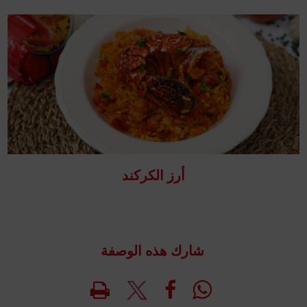
أرز الكركند
شارك هذه الوصفة