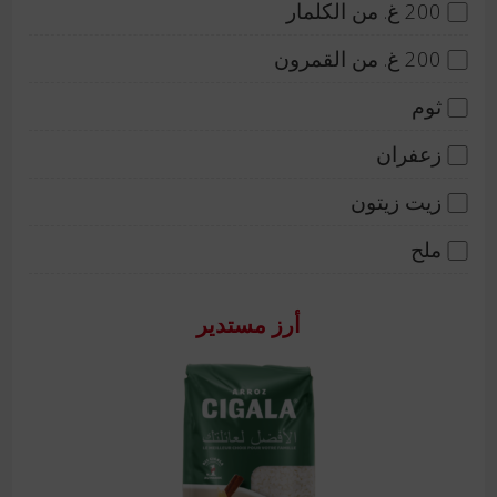
200 غ. من الكلمار
200 غ. من القمرون
ثوم
زعفران
زيت زيتون
ملح
أرز مستدير