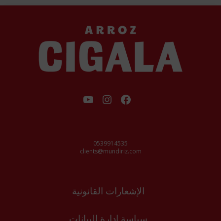
فيسبوك
إنستجرام
يوتيوب
0539914535
clients@mundiriz.com
الإشعارات القانونية
سياسة إدارة البيانات