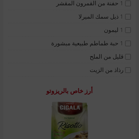
1 حفنة من القمرون المقشر
1 ذيل سمك الميرلا
1 ليمون
1 حبة طماطم طبيعية مبشورة
قليل من الملح
رذاذ من الزيت
أرز خاص بالريزوتو