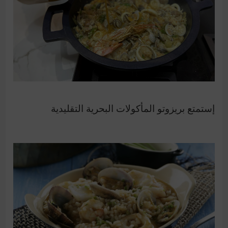
إستمتع بريزوتو المأكولات البحرية التقليدية