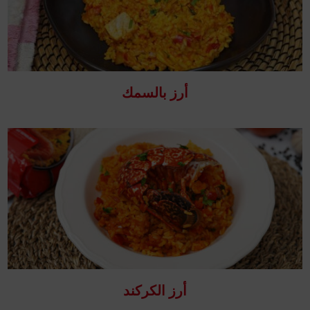
أرز بالسمك
أرز الكركند