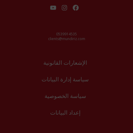
فيسبوك
إنستجرام
يوتيوب
0539914535
clients@mundiriz.com
الإشعارات القانونية
سياسة إدارة البيانات
سياسة الخصوصية
إعداد البيانات