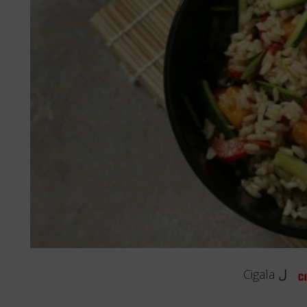
ل
Cigala