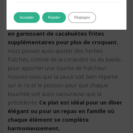
Assemblage et dressage
Accepter
Rejeter
Réglages
Servez le plat dans des assiettes individuelles,
en garnissant de cacahuètes frites
supplémentaires pour plus de croquant.
Vous pouvez aussi ajouter des herbes
fraîches, comme de la coriandre ou du basilic,
pour apporter une touche de fraîcheur.
Assurez-vous que la sauce soit bien répartie
sur le riz et le poisson pour que chaque
bouchée soit aussi savoureuse que la
précédente.
Ce plat est idéal pour un dîner
élégant ou pour un repas en famille où
chaque élément se complète
harmonieusement.